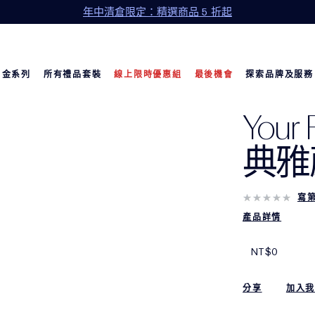
年中清倉限定：精選商品 5 折起
白金系列
所有禮品套裝
線上限時優惠組
最後機會
探索品牌及服務
Your F
典雅
寫
產品詳情
NT$0
分享
加入