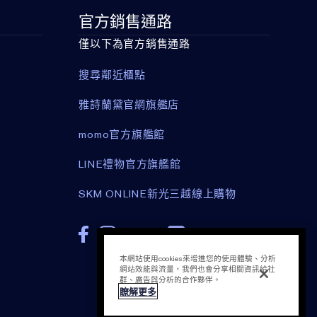
官方銷售通路
僅以下為官方銷售通路
搜尋鄰近櫃點
雅詩蘭黛官網旗艦店
momo官方旗艦館
TOP
LINE禮物官方旗艦館
SKM ONLINE新光三越線上購物
Your Free Gift
典雅蔚藍旅行包
NT$0
本網站使用cookies來增進您的使用體驗、分析
網站效能與流量，我們也會分享相關資訊給社
群、廣告與分析的合作夥伴。
瞭解更多