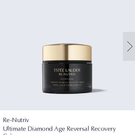
提供全方位的眼部護理效果。另外，雅詩蘭黛的
特潤冰導緊
皺保濕乳霜，以達到最佳效果。
•
Pro極速緊緻肌密全能精華（小銀瓶）
重拾年輕光彩。
緻眼部精
華能夠淡化眼細紋，同時豐盈眼部下方的肌膚。無
•
Pro極速A醇煥顏精萃
論您選擇哪一款，建議早晚使用以獲得最佳效果。
Re-Nutriv
Ultimate Diamond Age Reversal Recovery