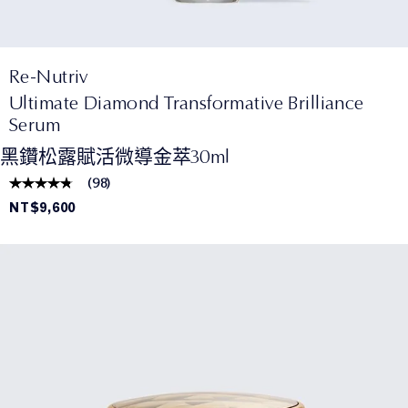
Re-Nutriv
Ultimate Diamond Transformative Brilliance
Serum
黑鑽松露賦活微導金萃30ml
(
98
)
NT$9,600