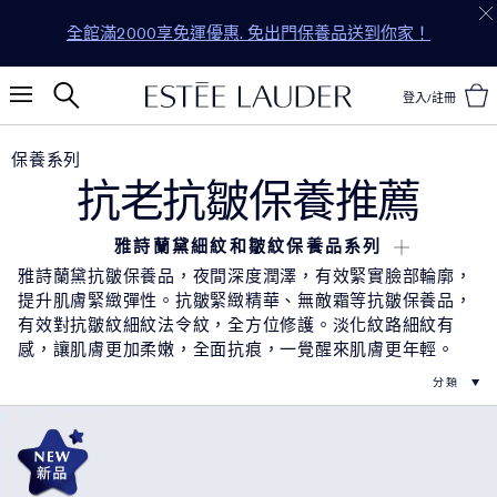
新會員首次購物 全單享85折* WELCOME
登入/註冊
保養系列
抗老抗皺保養推薦
雅詩蘭黛細紋和皺紋保養品系列
雅詩蘭黛抗皺保養品，夜間深度潤澤，有效緊實臉部輪廓，
細紋和皺紋有什麼不同？
提升肌膚緊緻彈性。抗皺緊緻精華、無敵霜等抗皺保養品，
細紋是隨著年齡增長出現在額頭、眼下和臉部其他部位的細
細紋和皺紋是可以逆轉的嗎？
小皺紋。隨著時間推移，這些細細紋可能會逐漸加深，轉變
有效對抗皺紋細紋法令紋，全方位修護。淡化紋路細紋有
使用適合自己的抗皺保養品可以減少細紋和皺紋，持之以恆
成皺紋。
如何預防和減少細紋和皺紋？
感，讓肌膚更加柔嫩，全面抗痕，一覺醒來肌膚更年輕。
地使用，能夠預防細紋加深，讓您的肌膚重新散發出年輕的
渴望擁有年輕緊緻的肌膚？這些小秘訣可以幫助您預防和減
光澤。
哪些是最適合對減少皺紋的保養品？
少細紋和皺紋：
對抗細紋和皺紋，挑選適合的保養品至關重要。雅詩蘭黛提
• 注意防曬：太陽的紫外線是皮膚老化的主因，每天使
為什麼要加入抗皺乳霜到保養程序中？
供了一系列抗老乳霜和精華液，含有胜肽、A醇等高效成
用防曬產品可以預防細紋和皺紋的出現。
抗皺乳霜可以幫助淡化細紋和皺紋，讓肌膚恢復年輕飽滿的
分，讓您的肌膚重新煥發活力：
• 抗皺保濕：早晚使用抗皺保養品，為肌膚提供深層保
哪一款眼霜最適合淡化黑眼圈和皺紋？
狀態，整體外觀更加光滑。不管您是男性還是女性，將抗皺
•
特潤超導全方位修護露（小棕瓶）
濕，保持肌膚彈性，減少細紋的形成。
特潤全能修護亮眼霜
是最佳選擇，它不僅可以保護嬌嫩的眼
乳霜融入日常保養程序中，都會感受到它顯著的抗皺功效。
•
特潤全能修護亮眼霜 （小棕眼）
• 眼部護理：眼部是皮膚最脆弱的地方，容易出現皺紋
部區域，還能在短短兩週內淡化黑眼圈，同時改善泡泡眼，
建議在使用精華液後，早晚使用像
年輕無敵膠原霜
這樣的抗
•
年輕無敵膠原霜
和細紋。使用專門的眼霜可以減少眼部皺紋，讓雙眼