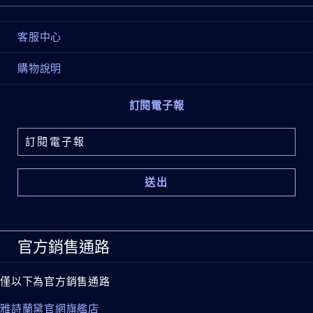
客服中心
購物說明
訂閱電子報
官方銷售通路
僅以下為官方銷售通路
雅詩蘭黛官網旗艦店