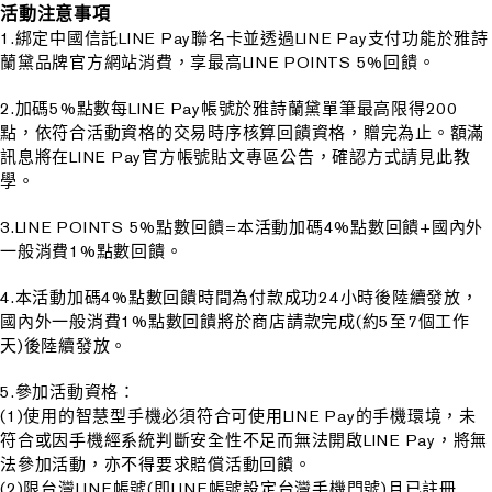
活動注意事項
1.綁定中國信託LINE Pay聯名卡並透過LINE Pay支付功能於雅詩
蘭黛品牌官方網站消費，享最高LINE POINTS 5%回饋。
2.加碼5%點數每LINE Pay帳號於雅詩蘭黛單筆最高限得200
點，依符合活動資格的交易時序核算回饋資格，贈完為止。額滿
訊息將在LINE Pay官方帳號貼文專區公告，確認方式請見此教
學。
3.LINE POINTS 5%點數回饋=本活動加碼4%點數回饋+國內外
一般消費1%點數回饋。
4.本活動加碼4%點數回饋時間為付款成功24小時後陸續發放，
國內外一般消費1%點數回饋將於商店請款完成(約5至7個工作
天)後陸續發放。
5.參加活動資格：
(1)使用的智慧型手機必須符合可使用LINE Pay的手機環境，未
符合或因手機經系統判斷安全性不足而無法開啟LINE Pay，將無
法參加活動，亦不得要求賠償活動回饋。
(2)限台灣LINE帳號(即LINE帳號設定台灣手機門號)且已註冊