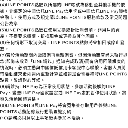
(4)LINE POINTS點數以所屬的LINE帳號為移動至其他手機的依
據，非綁定的中國信託LINE Pay信用卡或中國信託LINE Pay簽帳
金融卡，使用方式及規定請以LINE POINTS服務條款及常見問題
公告為準
(5)LINE POINTS點數在使用兌換或折抵消費前，非用戶的資
產，不得要求轉讓、折換現金或更換為其他回饋。
(6)任何情形下取消交易，LINE POINTS點數將會扣回或停止發
放。
(7)若於活動期間內需取消再重新消費，但因活動商店尚未執行退
款(即尚未收到「LINE錢包」通知完成取消)而有佔用回饋額度的
情況時，必須主動與中國信託信用卡客服中心聯繫，客服人員將
待活動結束後兩週內重新計算並確認是否需要補發LINE POINTS
點數，敬請耐心等候。
(8)請維持LINE Pay為正常使用狀態，參加活動後解約LINE
Pay、變更LINE Pay國家設定或LINE Pay處於暫停使用狀態，將
喪失活動回饋資格。
(9)LINE POINTS與LINE Pay將會蒐集並存取用戶參與LINE
POINTS活動紀錄及行動裝置識別碼。
(10)請務必同意以上事項後再參加本活動。