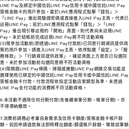
LINE Pay及綁定中國信託LINE Pay信用卡或中國信託LINE Pay
簽帳金融卡的用戶參加。當於LINE應用程式點擊「錢包」＞
「LINE Pay」後出現驗證密碼或直接進入LINE Pay主頁，代表已
註冊LINE Pay；若於LINE應用程式點擊「錢包」＞「LINE
Pay」後出現引導註冊的「開始」頁面，則代表尚未註冊LINE
Pay，未於結帳前完成註冊LINE Pay將不符活動資格
(3)限參加活動前(即透過LINE Pay付款前)已同意行銷資訊提供政
策的用戶參加。請進入LINE Pay主頁，依序點選「設定」＞「服
務條款」＞「行銷資訊提供政策」，確認頁面上方是否已勾選同
意，未於參加活動前勾選同意將不符活動資格
(4)限開啟LINE Pay條碼、掃描或連動LINE Pay網路交易功能並
選擇使用已綁定的中國信託LINE Pay信用卡或中國信託LINE Pay
簽帳金融卡付款，付款流程依指定活動店家類型為準，未透過
LINE Pay支付功能的消費將不符活動資格。
6.本活動不適用任何分期付款(含後續單筆分期、帳單分期)，亦
不得滯納繳款。
7.消費前請務必考量自身需求及信用卡額度/簽帳金融卡帳戶餘
額，若因申請退款無法即時釋出額度/歸還帳戶餘額，導致該筆額