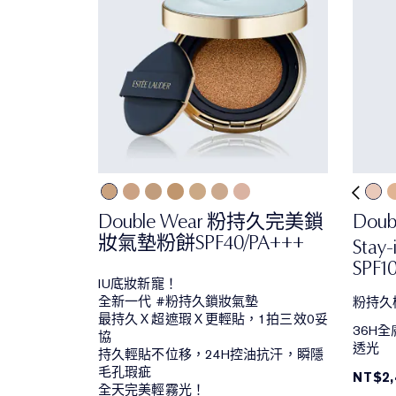
Double Wear 粉持久完美鎖
Doub
妝氣墊粉餅SPF40/PA+++
Stay-
SPF1
IU底妝新寵！
全新一代 #粉持久鎖妝氣墊
粉持久極
最持久Ｘ超遮瑕Ｘ更輕貼，1拍三效0妥
36H
協
透光
持久輕貼不位移，24H控油抗汗，瞬隱
毛孔瑕疵
NT$2,
全天完美輕霧光！