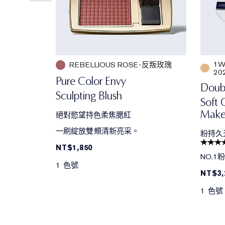
1W
REBELLIOUS ROSE-反叛玫瑰
20
Pure Color Envy
Doub
Sculpting Blush
Soft 
Make
絕對慾望持色柔焦腮紅
一刷綻放雙頰清新亮采。
粉持久天
NT$1,850
NO.
1 色號
NT$3,
1 色號