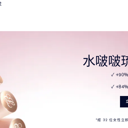
號
水啵啵
✓ +90
✓ +84
*經 32 位女性