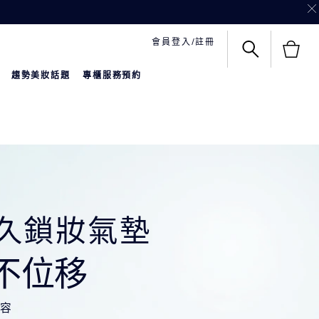
會員登入/註冊
趨勢美妝話題
專櫃服務預約
持久鎖妝氣墊
不位移
妝容