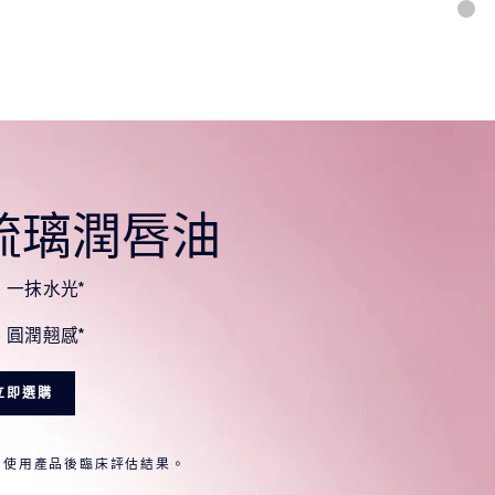
琉璃潤唇油
% 一抹水光*
% 圓潤翹感*
立即選購
立即使用產品後臨床評估結果。