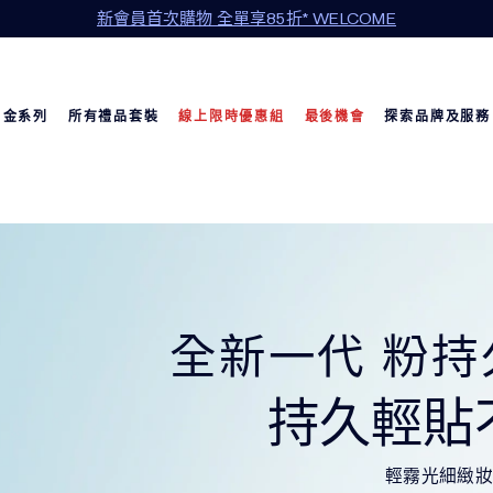
新會員首次購物 全單享85折* WELCOME
白金系列
所有禮品套裝
線上限時優惠組
最後機會
探索品牌及服務
全新一代 粉
持久輕貼
輕霧光細緻