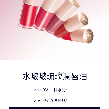
水啵啵琉璃潤唇油
✓ +90% 一抹水光*
✓ +84% 圓潤翹感*