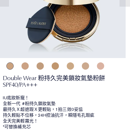
Double Wear 粉持久完美鎖妝氣墊粉餅
SPF40/PA+++
IU底妝新寵！
全新一代 #粉持久鎖妝氣墊
最持久Ｘ超遮瑕Ｘ更輕貼，1拍三效0妥協
持久輕貼不位移，24H控油抗汗，瞬隱毛孔瑕疵
全天完美輕霧光！
*可替換補充芯