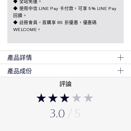
◆ 全站免運。
◆ 使用中信 LINE Pay 卡付款，可享 5% LINE Pay
回饋。
◆ 註冊會員，首購享 85 折優惠，優惠碼
WELCOME。
產品詳情
產品成份
雅詩蘭黛鑽石立體緊顏霜， 挑戰妳的肌膚極「線」運
動，全面收緊年輕！ 雅詩蘭黛鑽石立體超緊緻系列再進
Ingredients: Water\Aqua\Eau,
評論
化，領先全球的「三胜肽緊顏科技」， 能有效協同膠原
Caprylic/Capric/Myristic/Stearic Triglyceride,
Petrolatum, Hexyldecyl Stearate, Butylene Glycol,
蛋白作用，讓肌膚宛如新生!超好吸收的滋潤質地， 全面
Dimethicone, Glycereth-26, Peg-100 Stearate,
收緊臉部輪廓，不僅變得更緊實，同時更強韌、有彈性！
Cetearyl Alcohol, Glyceryl Stearate, Propanediol,
輕輕一抹，挑戰極「線」：雙頰下巴更緊實、輪廓更緊
3.0
Narcissus Tazetta Bulb Extract, Cucumis Sativus
緻！ 每一天都讓妳親眼見證逆齡奇蹟！
(Cucumber) Fruit Extract, Mimosa Tenuiflora Bark
Extract, Hordeum Vulgare (Barley) Extract\Extrait
D'Orge, Cucumis Melo (Melon) Fruit Extract, Persea
夜間深度潤澤，有效緊實臉部輪廓提升肌膚緊緻彈性，一