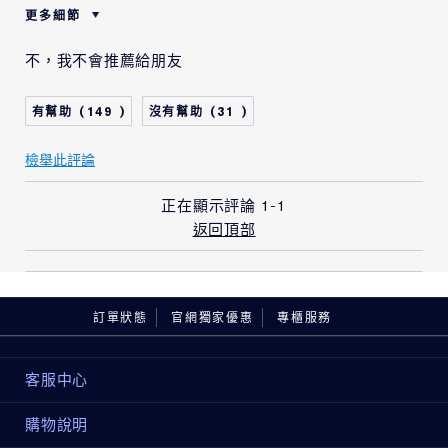
更多細節
年齡
35 - 44
不，我不會推薦給朋友
我使用雅詩蘭黛的產品已
2 - 5 年
有
149
31
檢舉此評論
正在顯示評論
1-1
返回頂部
訂單狀態
官網獨家優惠
專櫃服務
客服中心
購物說明