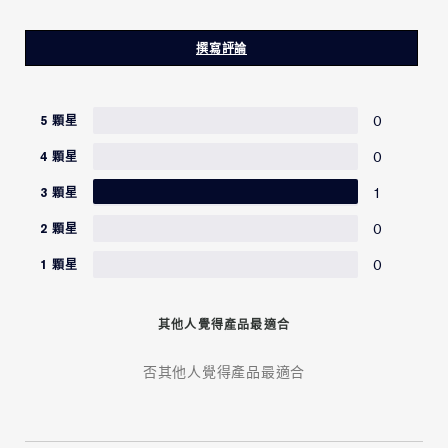
Gratissima (Avocado) Oil, Whey Protein\Lactis
覺醒來肌膚更年輕。
Protein\Proteine Du Petit-Lait, Caffeine, Thermus
Thermophillus Ferment, Algae Extract, Laminaria
撰寫評論
Digitata Extract, Artemia Extract, Acetyl Hexapeptide-
8, Polygonum Cuspidatum Root Extract,
Ergothioneine, Trifluoroacetyl Tripeptide-2,
0
5 顆星
Trehalose, Sorbitol, Glycerin, Decarboxy Carnosine
Hcl, Cholesterol, Isohexadecane, Acetyl Glucosamine,
0
4 顆星
Myristyl Myristate, Cetearyl Glucoside, Tetradecyl
Aminobutyroylvalylaminobutyric Urea Trifluoroacetate,
1
3 顆星
Propylene Glycol Dicaprylate, Aminopropyl Ascorbyl
Phosphate, Caprylyl Glycol, Acrylates/C10-30 Alkyl
0
2 顆星
Acrylate Crosspolymer, Caprylic/Capric Triglyceride,
0
1 顆星
Tocopheryl Acetate, Linoleic Acid, Polysorbate 80,
Yeast Extract\Faex\Extrait De Levure, Propylene Glycol
Dicaprate, Zinc Pca, Helianthus Annuus (Sunflower)
其他人覺得產品最適合
Seedcake, Hexylene Glycol, Acrylamide/Sodium
Acryloyldimethyltaurate Copolymer, Sodium
Hyaluronate, Myristyl Alcohol, Tromethamine, Stearic
否其他人覺得產品最適合
Acid, Potassium Sulfate, Pentaerythrityl Tetra-Di-T-
Butyl Hydroxyhydrocinnamate, Citric Acid,
Maltodextrin, Aluminum Hydroxide, Fragrance (Parfum),
Potassium Sorbate, Dextran, Disodium Edta, Bht,