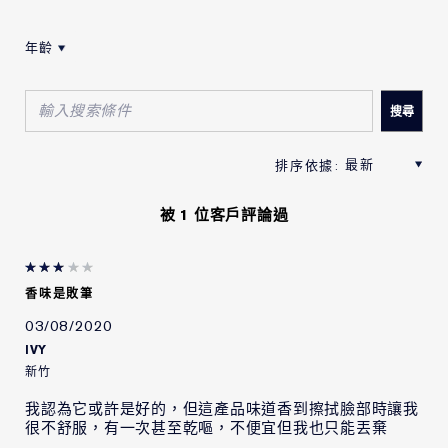
Phenoxyethanol, Blue 1 (Ci 42090), Red 33 (Ci
17200), Titanium Dioxide (Ci 77891)
<ILN43406>
年齡
按年齡筛选评论
請注意以上成分可能會不時更新，請參閱產品包裝上的產
品成分，了解最新的成分內容。
被 1 位客戶評論過
香味是敗筆
03/08/2020
IVY
新竹
我認為它或許是好的，但這產品味道香到擦拭臉部時讓我
很不舒服，有一次甚至乾嘔，不便宜但我也只能丟棄