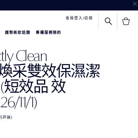
會員登入/註冊
趨勢美妝話題
專櫃服務預約
tly Clean
煥采雙效保濕潔
 (短效品 效
6/11/1)
 則評論