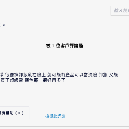
題
论
問題筛选评论
被 1 位客戶評論過
 很像擦卸妝乳在臉上 怎可能有產品可以當洗臉 卸妝 又能
就買了超級雷 藍色那一瓶好用多了
否
35 - 44
0
油性肌膚
檢舉此評論
其他