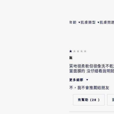
年齡
肌膚類型
肌膚問
按年齡筛选评论
按肌膚類型筛选评
按肌膚
無
質地很柔軟但很像洗不乾淨
當面膜的 沒仔細看說明
更多細節
不，我不會推薦給朋友
這是一個禮物嗎?
年齡
28
肌膚類型
肌膚問題