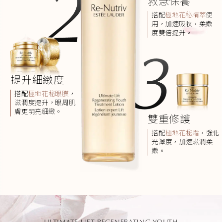
救急保養
搭配
極地花秘精萃
使
用，加速吸收，柔嫩
度雙倍提升。
提升細緻度
搭配
極地花秘眼膜
，
滋潤度提升，眼周肌
膚更明亮細緻。
雙重修護
搭配
極地花秘霜
，強化
光澤度，加速滋潤柔
嫩。