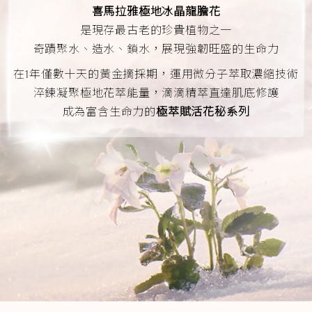
喜馬拉雅極地冰晶龍膽花
是現存最古老的珍貴植物之一
奇蹟聚水、造水、鎖水，展現強韌旺盛的生命力
在1年僅數十天的黃金摘採期，運用微分子萃取濃縮技術
淬鍊凝聚極地花萃能量，滴滴精萃直達肌底修護
成為富含生命力的
極萃賦活花秘系列