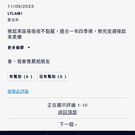
11/09/2023
LYLAMI
新北市
擦起來容易吸收不黏膩，適合一年四季擦，擦完皮膚摸起
來柔嫩
更多細節
肌膚類型
油性肌膚
會，我會推薦給朋友
肌膚問題
整體的膚色
0
0
檢舉此評論
正在顯示評論
1-10
返回頂部
下一個
»