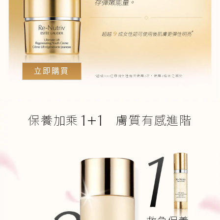
存彈嫩能量。
*
9
超越
成女性認可使用後肌膚更彈性明亮
立即購買
*超過100位亞洲女性每天使用2次，使用4週後之感受
1+1
保養加乘
膚質有感進階