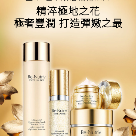
打造彈嫩巔峰
肌膚完美細緻
精淬極地之花
極奢豐潤 打造彈嫩之最