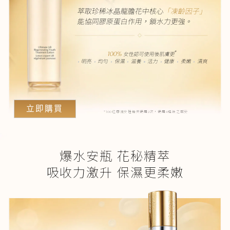
萃取珍稀冰晶龍膽花中核心
「凍齡因子」
能協同膠原蛋白作用，鎖水力更強。
*
100%
女性認可使用後肌膚更
明亮
均勻
保濕
滋養
活力
健康
柔嫩
清爽
立即購買
*100位亞洲女性每天使用2次，使用4週後之感受
爆水安瓶 花秘精萃
吸收力激升 保濕更柔嫩