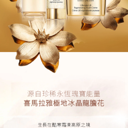
源自珍稀永恆瑰寶能量
喜馬拉雅極地冰晶龍膽花
生長在酷寒霜凍高原之境