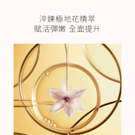
淬鍊極地花精萃
賦活彈嫩 全面提升