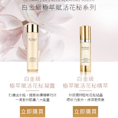
ULTIMATE LIFT REGENERATING YOUTH
白金級極萃賦活花秘系列
白金級
白金級
極萃賦活花秘凝露
極萃賦活花秘精萃
打通活水路，提振後續精華功效
升級獨特極地花秘結晶
一滴激升肌膚八大能量
吸收力激升，保濕更柔嫩
立即購買
立即購買