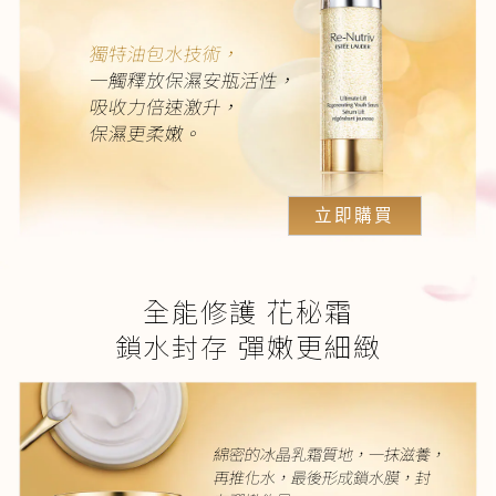
獨特油包水技術，
一觸釋放保濕安瓶活性，
吸收力倍速激升，
保濕更柔嫩。
立即購買
全能修護 花秘霜
鎖水封存 彈嫩更細緻
綿密的冰晶乳霜質地，一抹滋養，
再推化水，最後形成鎖水膜，封