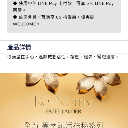
◆ 使用中信 LINE Pay 卡付款，可享 5% LINE Pay
回饋。
◆ 註冊會員，首購享 85 折優惠，優惠碼
WELCOME。
產品詳情
取適量在手心，溫熱啟動活性，按壓、輕彈、緊緻肌膚。
1.雅詩蘭黛第1瓶萃取喜馬拉雅極地冰晶花，萃取出珍稀
「凍齡因子」
能協同膠原蛋白作用，鎖水力更強
2.獨家導入「不凋花賦活科技」，掌握肌膚修護黃金期，
恢復肌膚彈力
3.更為綿密的冰肌乳霜質地，一抹化水，鎖住肌膚水分，
打造完美保濕屏障
超越9成女性認可*使用後肌膚更彈性、滋潤、明亮、健康
*超過100位亞洲女性每天使用2次，使用4週後之感受
全新 極萃賦活花秘系列