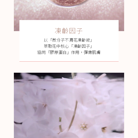
凍齡因子
以「微分子不凋花凍齡術」
萃取花中核心「凍齡因子」
協同「膠原蛋白」作用，彈嫩肌膚