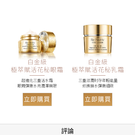
白金級
白金級
極萃賦活花秘眼霜
極萃賦活花秘乳霜
超進化三重活水霜
三重滋潤封存年輕能量
眼周彈嫩水亮潤澤無限
修謢鎖水彈嫩細緻
立即購買
立即購買
評論