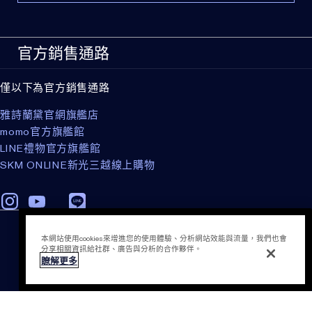
36H全膚質持妝：無瑕不偽妝，真肌霧透光
產品功效
官方銷售通路
全新立體霧透光。控油防水，36小時持妝。遮瑕度可自由
堆疊，輕盈透氣服貼。
僅以下為官方銷售通路
遮瑕度
雅詩蘭黛官網旗艦店
中度至高度遮瑕力，可自由疊擦。
momo官方旗艦館
LINE禮物官方旗艦館
妝感
SKM ONLINE新光三越線上購物
立體、生動、自然霧透光妝感。
質地
液狀
加入購物袋
本網站使用cookies來增進您的使用體驗、分析網站效能與流量，我們也會
分享相關資訊給社群、廣告與分析的合作夥伴。
配方特色
瞭解更多
• 不含油脂
• 通過皮膚科醫師測試
• 通過眼科醫師測試