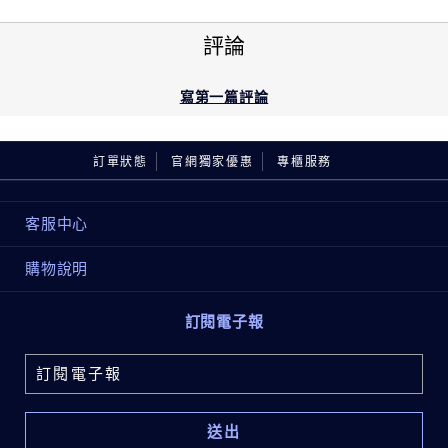
Acetate, Resveratrol, Sodium Citrate, Phenoxyethanol,
超越經典再突破 ，4大關鍵進化！
Chlorphenesin, Sorbic Acid, Potassium Sorbate, [+/-
評論
Mica, Titanium Dioxide (Ci 77891), Iron Oxides (Ci
77491), Iron Oxides (Ci 77492), Iron Oxides (Ci
36H持久不脫妝
77499)]
<ILN53331>
「革新仿生動態真肌網」
寫第一篇評論
動態貼合不位移，控油抗汗高持妝
請注意以上成分可能會不時更新，請參閱產品包裝上的產
品成分，了解最新的成分內容。
訂單狀態
官網獨家優惠
專櫃服務
輕盈好疊擦
「可堆疊遮瑕粉體」
輕盈不厚重，遮瑕度自由掌控
客服中心
貼色不暗沉
購物說明
「20兆微米抗氧鎖色技術」
貼近真實膚色，長效持色不暗沉
訂閱電子報
智能油水控妝
「智能油水穩肌系統」
控油高保濕，全膚質適用