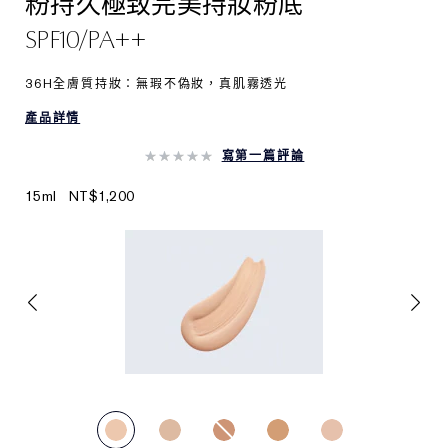
粉持久極致完美持妝粉底
SPF10/PA++
36H全膚質持妝：無瑕不偽妝，真肌霧透光
產品詳情
寫第一篇評論
15ml
NT$1,200