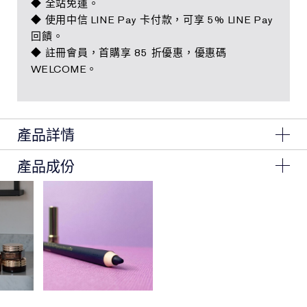
◆ 全站免運。
◆ 使用中信 LINE Pay 卡付款，可享 5% LINE Pay
回饋。
◆ 註冊會員，首購享 85 折優惠，優惠碼
WELCOME。
產品詳情
產品成份
全新無瑕境界！
層層疊擦不厚重、輕盈透氣超持妝，只#為更完美的你而
Ingredients: Water\Aqua\Eau, Methyl Trimethicone,
生。
Dimethicone, Trimethylsiloxysilicate, Niacinamide, Peg-
10 Dimethicone, Glycerin, Peg-9
36 小時持色不暗沉，完美油水平衡控妝。
Polydimethylsiloxyethyl Dimethicone, Sodium Chloride,
18款豐富色選 — 必有你的命定色。
Titanium Dioxide, Silica, Sodium Hyaluronate,
Laminaria Saccharina Extract, Lactobacillus Ferment,
粉持久粉底全新升級，除了保留原有優點外，更全面升級
Butylene Glycol, Triethyl Citrate, Alumina,
Disteardimonium Hectorite, Dimethicone/Peg-10/15
妝效，更輕更貼更保濕，真正超越你的期待。
Crosspolymer, Triethoxycaprylylsilane, Tocopheryl