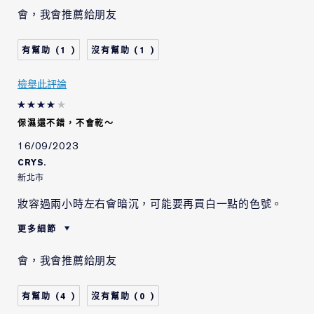
肌膚類型
中性/混合型肌膚
會，我會推薦給朋友
肌膚問題
整體的膚色
1
1
檢舉此評論
保濕還不錯，不會乾～
16/09/2023
CRYS.
新北市
妝容過兩小時左右會暗沉，可能要再買白一點的色號。
更多細節
肌膚類型
油性肌膚
會，我會推薦給朋友
肌膚問題
美白淡斑/防曬
4
0