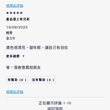
檢舉此評論
產品塗上有光彩
16/09/2023
阿芳
臺北市
膚色很漂亮，變年輕，讓自己有自信
更多細節
肌膚類型
中性/混合型肌膚
會，我會推薦給朋友
肌膚問題
整體的膚色
0
0
檢舉此評論
正在顯示評論
1-10
返回頂部