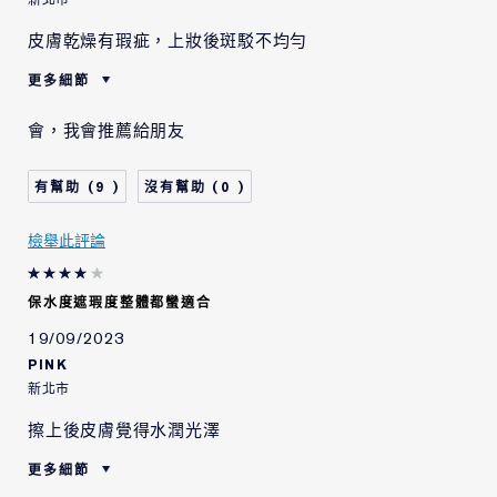
皮膚乾燥有瑕疵，上妝後斑駁不均勻
更多細節
肌膚類型
中性/混合型肌膚
會，我會推薦給朋友
肌膚問題
其他
9
0
檢舉此評論
保水度遮瑕度整體都蠻適合
19/09/2023
PINK
新北市
擦上後皮膚覺得水潤光澤
更多細節