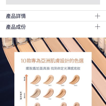
產品詳情
產品成份
New ! 全新升級粉保濕
三重超級莓果萃取抗暗沉配方，長達24小時極致不暗沉
Ingredients: Water\Aqua\Eau, Phenyl Trimethicone,
84%高保濕成份養膚升級，24H保濕零瑕超續光
Dimethicone, Methyl Trimethicone, Butylene Glycol,
Ethylhexyl Methoxycinnamate, Peg/Ppg-18/18
全新10種色選，打造精緻水水聚光肌!
Dimethicone, Caprylic/Capric Triglyceride, Isocetyl
Alcohol, Peg-10 Dimethicone, Isohexadecane,
三重超級莓果萃取抗暗沉配方，長達24小時極致不暗沉
Titanium Dioxide, Sorbitan Sesquioleate, Magnesium
Sulfate, Tribehenin, Sodium Hyaluronate, Haberlea
Rhodopensis Leaf Extract, Beta Vulgaris (Beet) Root
Extract\Beta Vulgaris\Extrait De Racine De Betterave,
Vaccinium Angustifolium (Blueberry) Fruit Extract,
Vaccinium Macrocarpon (Cranberry) Fruit Extract,
Nymphaea Alba Root Extract, Polygala Senega Root
Extract, Berberis Vulgaris Root Extract, Yeast
Extract\Faex\Extrait De Levure, Lycium Chinense
(Wolfberry) Fruit Extract, Simmondsia Chinensis
(Jojoba) Seed Oil, Palmitoyl Tripeptide-1, Glycerin,