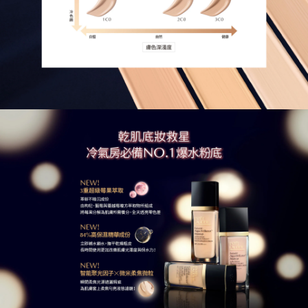
Methyldihydrojasmonate, Triethyl Citrate, Methicone,
Cholesterol, Ethylhexyl Palmitate, Ethylhexylglycerin,
Caprylyl Glycol, Silica Dimethyl Silylate, Propylene
Carbonate, Hydrogenated Lecithin, Aluminum
Hydroxide, Laureth-7, Polysilicone-11,
Polymethylsilsesquioxane, Disteardimonium Hectorite,
Linoleic Acid, Stearic Acid, Sorbitan Stearate,
Sorbitan Isostearate, Hydroxyacetophenone,
Tocopheryl Acetate, Bht, Ascorbyl Palmitate,
Tocopherol, Sodium Dehydroacetate, Phenoxyethanol,
Potassium Sorbate, [+/- Titanium Dioxide (Ci 77891),
Iron Oxides (Ci 77491), Iron Oxides (Ci 77492), Iron
Oxides (Ci 77499)]
<ILN49569>
請注意以上成分可能會不時更新，請參閱產品包裝上的產
品成分，了解最新的成分內容。