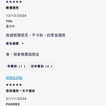
輕薄透亮
12/12/2024
YOU
臺北市
妝感輕薄透亮，不卡粉，四季皆適用
更多細節
肌膚類型
中性/混合型肌膚
會，我會推薦給朋友
肌膚問題
美白淡斑/防曬
1
4
檢舉此評論
很保濕用一天不脫皮
21/11/2024
PHOEBE