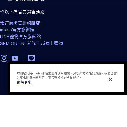
僅以下為官方銷售通路
雅詩蘭黛官網旗艦店
momo官方旗艦館
LINE禮物官方旗艦館
SKM ONLINE新光三越線上購物
加入購物袋
本網站使用cookies來增進您的使用體驗、分析網站效能與流量，我們也會
分享相關資訊給社群、廣告與分析的合作夥伴。
瞭解更多
隱私權政策
條款細則