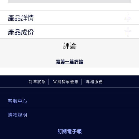
產品詳情
產品成份
經典眼妝，每次都完美。
Ingredients: Mica, Magnesium Stearate, Silica,
評論
經典配色，輕鬆上妝；超柔滑、高顯色的細緻粉體，讓眼
Dimethicone, Diisostearyl Malate, Boron Nitride,
Simmondsia Chinensis (Jojoba) Seed Oil, Alumina,
妝更出色。
Synthetic Fluorphlogopite, Tin Oxide,
寫第一篇評論
Water\Aqua\Eau, Trimethylsiloxysilicate,
色澤飽滿，持久顯色長達 8 小時。輕盈貼妝，輕抹立即顯
Triethoxycaprylylsilane, Sodium Dehydroacetate,
色不拉扯眼皮，細緻柔滑輕鬆暈染。
Phenoxyethanol, Sorbic Acid, [+/- Titanium Dioxide (Ci
訂單狀態
官網獨家優惠
專櫃服務
77891), Iron Oxides (Ci 77491), Iron Oxides (Ci
77492), Iron Oxides (Ci 77499), Aluminum Powder (Ci
專為熟齡肌膚打造，一抹柔焦。真實顯色，不卡紋、不暈
77000), Bismuth Oxychloride (Ci 77163), Bronze
客服中心
染、不脫妝，全天持妝。
Powder (Ci 77400), Carmine (Ci 75470), Chromium
Hydroxide Green (Ci 77289), Chromium Oxide Greens
購物說明
(Ci 77288), Copper Powder (Ci 77400), Ferric
精心設計的眼影盤，讓您輕鬆完成提亮、修飾、塑形與放
Ammonium Ferrocyanide (Ci 77510), Ferric
大雙眼的妝效。
Ferrocyanide (Ci 77510), Manganese Violet (Ci
訂閱電子報
由專業彩妝師精選配色，搭配 1-2-3-4 上妝步驟，輕鬆
77742), Ultramarines (Ci 77007), Blue 1 Lake (Ci