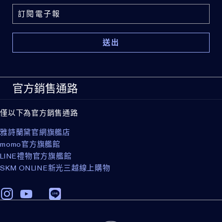
打造明亮有神的完美眼妝。
42090), Yellow 5 Lake (Ci 19140)]
Rds Product
Name: Clean Metallic Eyeshadow Division: El (Estée
Lauder)Ingredients: Caprylyl Methicone, Synthetic
溫和親膚：添加荷荷芭油，觸感絲滑細緻，上妝更舒適。
Fluorphlogopite, Calcium Aluminum Borosilicate,
Magnesium Stearate, Dimethiconol, Isononyl
適合每個人，舒適無負擔。
Isononanoate, Trimethylsiloxysilicate, Silica,
Simmondsia Chinensis (Jojoba) Seed Oil, Lauroyl
• 為各種膚色與眼型設計
Lysine, Octyldodecyl Stearoyl Stearate, Dimethicone,
• 專為熟齡肌設計
Alumina, Calcium Sodium Borosilicate, Tin Oxide,
官方銷售通路
• 經敏感性眼睛測試
Water\Aqua\Eau, Triethoxycaprylylsilane, Sodium
Dehydroacetate, Phenoxyethanol, Sorbic Acid, [+/-
僅以下為官方銷售通路
Mica, Titanium Dioxide (Ci 77891), Iron Oxides (Ci
採可替換式眼影盒（詳見替換資訊）。
77491), Iron Oxides (Ci 77492), Iron Oxides (Ci
雅詩蘭黛官網旗艦店
77499), Aluminum Powder (Ci 77000), Bismuth
勾勒．塑形．提亮，輕鬆完成。
Oxychloride (Ci 77163), Bronze Powder (Ci 77400),
momo官方旗艦館
Carmine (Ci 75470), Chromium Hydroxide Green (Ci
LINE禮物官方旗艦館
77289), Chromium Oxide Greens (Ci 77288), Copper
SKM ONLINE新光三越線上購物
Powder (Ci 77400), Ferric Ammonium Ferrocyanide (Ci
77510), Ferric Ferrocyanide (Ci 77510), Manganese
Violet (Ci 77742), Ultramarines (Ci 77007), Blue 1 Lake
(Ci 42090), Yellow 5 Lake (Ci 19140)]
Rds Product
Name: Matte Clean Eyeshadow Division: El (Estée