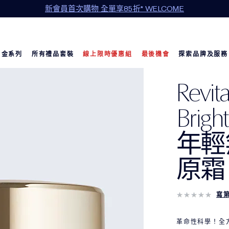
年中清倉限定：精選商品 5 折起
白金系列
所有禮品套裝
線上限時優惠組
最後機會
探索品牌及服務
Revit
Bright
年輕
原霜
寫
革命性科學！全