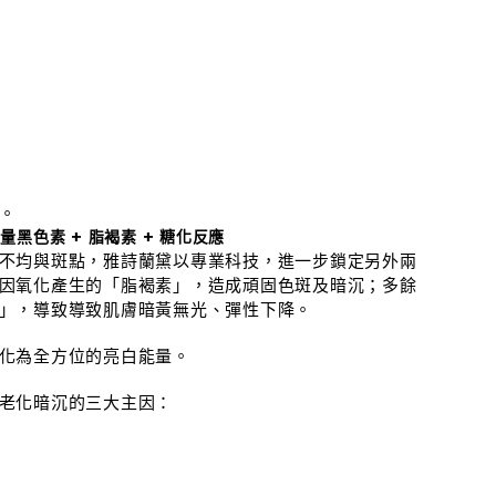
。
黑色素 + 脂褐素 + 糖化反應
不均與斑點，雅詩蘭黛以專業科技，進一步鎖定另外兩
因氧化產生的「脂褐素」，造成頑固色斑及暗沉；多餘
」，導致導致肌膚暗黃無光、彈性下降。
化為全方位的亮白能量。
老化暗沉的三大主因：