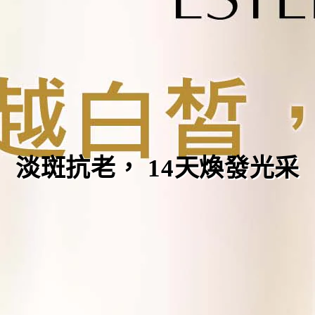
淡斑抗老，
14
天煥發光采