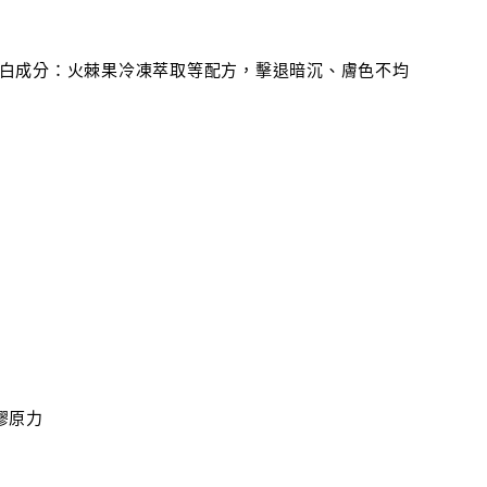
白成分：火棘果冷凍萃取等配方，擊退暗沉、膚色不均
膠原力