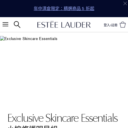
年中清倉限定：精選商品 5 折起
登入/註冊
Exclusive Skincare Essentials