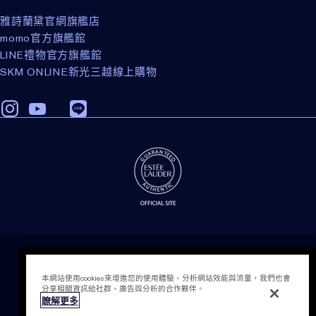
雅詩蘭黛官網旗艦店
momo官方旗艦館
LINE禮物官方旗艦館
SKM ONLINE新光三越線上購物
隱私權政策
條款細則
貨到通知
本網站使用cookies來增進您的使用體驗、分析網站效能與流量，我們也會
會員計畫相關之條款與細則
分享相關資訊給社群、廣告與分析的合作夥伴。
瞭解更多
電腦版網站