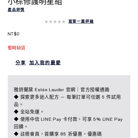
小棕修護明星組
產品詳情
寫第一篇評論
NT$0
暫時缺貨
分享
加入我的最愛
雅詩蘭黛 Estée Lauder 官網｜官方授權通路
◆ 探索更多迷人配方 — 每筆訂單可任選 5 件試用
品。
◆ 全站免運。
◆ 使用中信 LINE Pay 卡付款，可享 5% LINE Pay
回饋。
◆ 註冊會員，首購享 85 折優惠，優惠碼