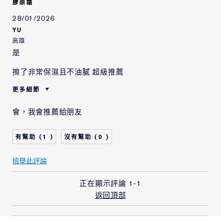
膠原霜
28/01/2026
YU
高雄
是
擦了非常保濕且不油膩 超級推薦
更多細節
這是一個禮物嗎?
是
會，我會推薦給朋友
年齡
25 - 34
肌膚類型
中性/混合型肌膚
1
0
肌膚問題
拉提/緊緻
我使用雅詩蘭黛的產品已
2 - 5 年
檢舉此評論
有
正在顯示評論
1-1
返回頂部