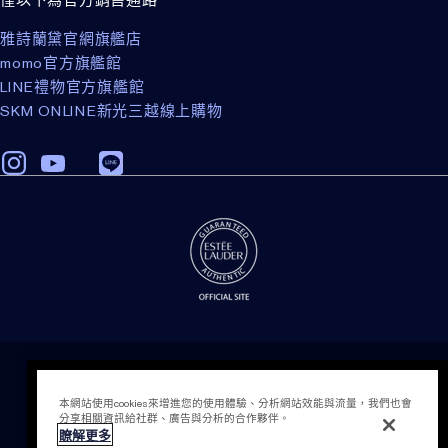
僅以下為官方銷售通路
雅詩蘭黛官網旗艦店
momo官方旗艦館
LINE禮物官方旗艦館
SKM ONLINE新光三越線上購物
隱私權政策
條款細則
本網站使用cookies來增進您的使用體驗、分析網站效能與流量，我們也會
會員計畫相關之條款與細則
分享相關資訊給社群、廣告與分析的合作夥伴。
瞭解更多
電腦版網站