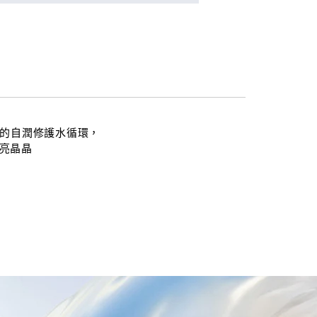
膚的自潤修護水循環，
亮晶晶