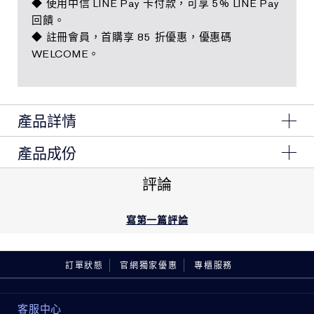
◆ 使用中信 LINE Pay 卡付款，可享 5% LINE Pay
回饋。
◆ 註冊會員，首購享 85 折優惠，優惠碼
WELCOME。
產品詳情
產品成份
彷彿開了濾鏡般的柔膚效果，讓毛孔瞬間「隱形」。
Ingredients: Water\Aqua\Eau, Methylpropanediol,
評論
全天候抗油抗汗的妝前乳，一抹瞬間柔焦毛孔，創造細緻
Methyl Methacrylate Crosspolymer,
Polymethylsilsesquioxane, Pentylene Glycol, Sodium
平滑的霧光肌底。
Acrylates Crosspolymer-2, Caprylyl Glycol, Glyceryl
寫第一篇評論
Caprylate, Ammonium Acryloyldimethyltaurate/Vp
輕盈乳霜質地 ，打造會呼吸的霧光肌。
Copolymer, Sodium Acrylate/Sodium Acryloyldimethyl
Taurate Copolymer, Polyisobutene, Xanthan Gum,
訂單狀態
官網獨家優惠
專櫃服務
Sorbitan Oleate, Caprylyl/Capryl Glucoside
• 光學柔焦效果，讓毛孔視覺瞬間隱形
<ILN52227>
客服中心
• 全天長效控油抗汗，整天清爽不泛油光
請注意以上成分可能會不時更新，請參閱產品包裝上的產