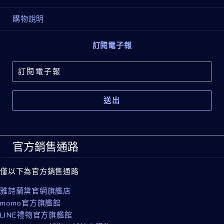
品成分，了解最新的成分內容。
購物說明
• 平滑細緻的霧面柔膚妝感
訂閱電子報
可搭配 Double Wear 粉持久遮瑕或粉底使用，自由疊加
遮瑕力。
妝前打底，完美肌底。毛孔隱形，霧光美肌。
官方銷售通路
僅以下為官方銷售通路
雅詩蘭黛官網旗艦店
momo官方旗艦館
LINE禮物官方旗艦館