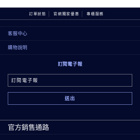
白金級極萃賦活花秘凝露200ml
白金級黑鑽松露塑顏奇蹟霜 7ml
訂單狀態
官網獨家優惠
專櫃服務
*特惠組不適用折扣優惠(亦不適用新客9折)
客服中心
內含：
白金級黑鑽松露雙導奇蹟眼霜
購物說明
白金級黑鑽松露奇蹟修護亮眼精萃15ml
白金級極萃賦活花秘凝露200ml
訂閱電子報
白金級黑鑽松露塑顏奇蹟霜 7ml
*特惠組不適用折扣優惠(亦不適用新客9折)
官方銷售通路