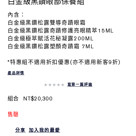
白金級黑鑽眼部保養組
內含：
白金級黑鑽松露雙導奇蹟眼霜
白金級黑鑽松露奇蹟修護亮眼精萃15ML
白金級極萃賦活花秘凝露200ML
白金級黑鑽松露塑顏奇蹟霜 7ML
*特惠組不適用折扣優惠(亦不適用新客9折)
產品詳情
寫第一篇評論
組合
NT$20,300
售罄
分享
加入我的最愛