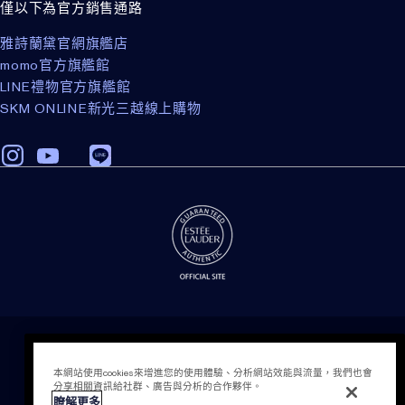
僅以下為官方銷售通路
雅詩蘭黛官網旗艦店
momo官方旗艦館
LINE禮物官方旗艦館
SKM ONLINE新光三越線上購物
TOP
隱私權政策
條款細則
本網站使用cookies來增進您的使用體驗、分析網站效能與流量，我們也會
會員計畫相關之條款與細則
分享相關資訊給社群、廣告與分析的合作夥伴。
瞭解更多