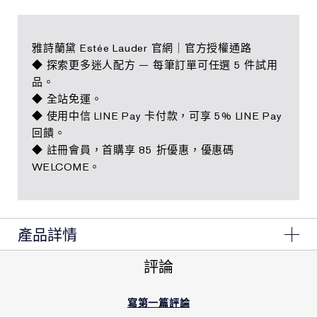
雅詩蘭黛 Estée Lauder 官網｜官方授權通路
◆ 探索更多迷人配方 — 每筆訂單可任選 5 件試用
品。
◆ 全站免運。
◆ 使用中信 LINE Pay 卡付款，可享 5% LINE Pay
回饋。
◆ 註冊會員，首購享 85 折優惠，優惠碼
WELCOME。
產品詳情
內含：
評論
白金級黑鑽松露雙導奇蹟眼霜
白金級黑鑽松露奇蹟修護亮眼精萃15ml
寫第一篇評論