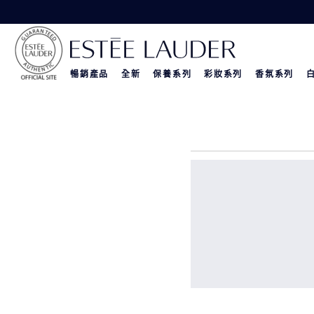
暢銷產品
全新
保養系列
彩妝系列
香氛系列