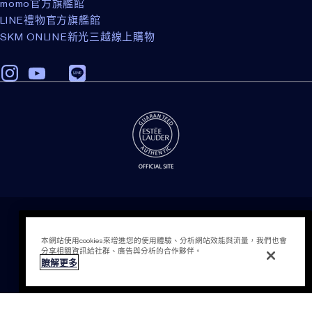
momo官方旗艦館
LINE禮物官方旗艦館
SKM ONLINE新光三越線上購物
隱私權政策
條款細則
加入購物袋
本網站使用cookies來增進您的使用體驗、分析網站效能與流量，我們也會
會員計畫相關之條款與細則
分享相關資訊給社群、廣告與分析的合作夥伴。
瞭解更多
電腦版網站
Cookies 設定
© Estee Lauder Inc.版權所有