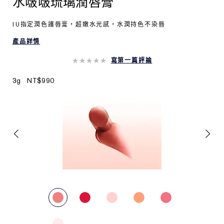
水啵啵琉璃潤唇膏
IU指定潤色護唇膏，超嫩水光感，水潤持色不染唇
產品詳情
寫第一篇評論
3g
NT$990