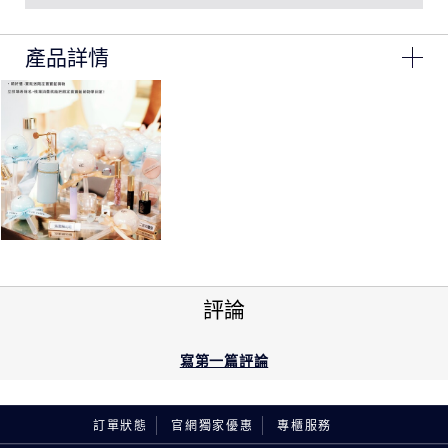
產品詳情
IU指定＃小粉管，韓國超人氣爆款水啵啵琉璃潤唇膏
添加酪梨果油萃取，即時滋潤雙唇+84%，展現透亮水潤
的妝感，同時提升自然紅潤的唇色。可以重複叠加塗抹，
令雙唇變得飽滿立體。
獨特的果凍配方一抹轉化成護唇油，全面包覆雙唇，撫平
唇紋-24% ，締造水光質感的水嫩嘟嘟唇。
評論
添加莓果精華，有助維持唇部皮膚的天然屏障，8小時長
效強化唇部屏障 ，顯著改善乾裂、脫皮和唇紋。
寫第一篇評論
IU指定潤色護唇膏，超嫩水光感，水潤持色不染唇
訂單狀態
官網獨家優惠
專櫃服務