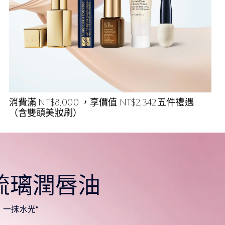
消費滿 NT$8,000 ，享價值 NT$2,342 五件禮遇
（含雙頭美妝刷）
琉璃潤唇油
% 一抹水光*