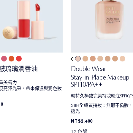
啵琉璃潤唇油
Double Wear
Stay-in-Place Makeup
重美唇力
SPF10/PA++
現亮澤光采，帶來保濕與潤色妝
粉持久極致完美持妝粉底SPF10/P
90
36H全膚質持妝：無瑕不偽妝
透光
NT$2,400
17 色號