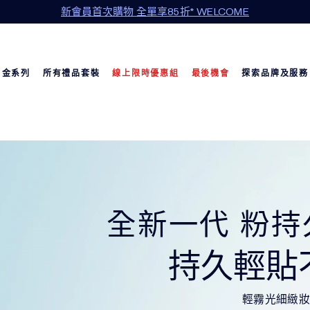
年中清倉限定：精選商品 5 折起
白金系列
所有禮品套裝
線上限時優惠組
最後機會
探索品牌及服務
全新一代 粉
持久輕貼
輕霧光細緻