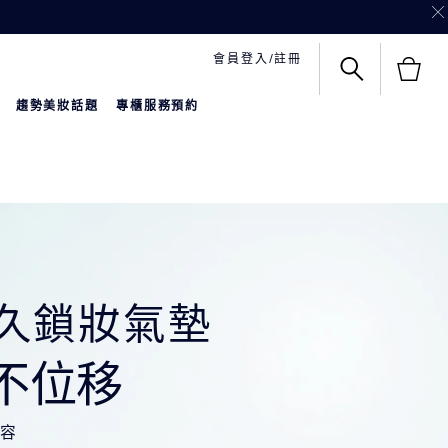
會員登入/註冊
趨勢美妝話題
專櫃服務預約
持久鎖妝氣墊
不位移
妝容