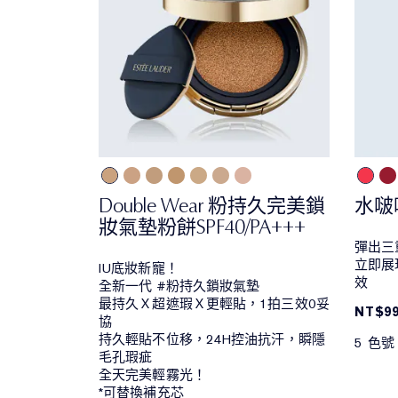
Double Wear 粉持久完美鎖
水啵
妝氣墊粉餅SPF40/PA+++
彈出三
立即展
IU底妝新寵！
效
全新一代 #粉持久鎖妝氣墊
最持久Ｘ超遮瑕Ｘ更輕貼，1拍三效0妥
NT$9
協
持久輕貼不位移，24H控油抗汗，瞬隱
5 色號
毛孔瑕疵
全天完美輕霧光！
*可替換補充芯