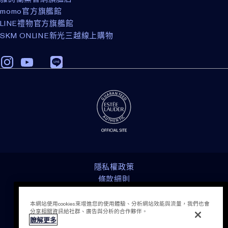
momo官方旗艦館
LINE禮物官方旗艦館
SKM ONLINE新光三越線上購物
隱私權政策
條款細則
會員計畫相關之條款與細則
電腦版網站
本網站使用cookies來增進您的使用體驗、分析網站效能與流量，我們也會
分享相關資訊給社群、廣告與分析的合作夥伴。
Cookies 設定
瞭解更多