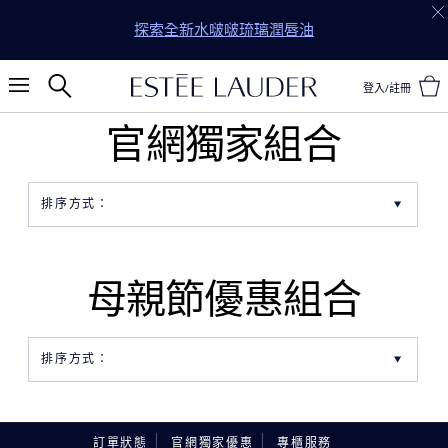
探索全新水啵啵琉璃潤唇油
登入/註冊
官網獨家組合
母親節優惠組合
訂單狀態
官網獨家優惠
專櫃服務