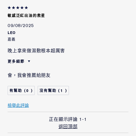
敏感泛紅出油的救星
09/08/2025
LEO
嘉義
晚上拿來做濕敷根本超厲害
更多細節
這是一個禮物嗎?
否
會，我會推薦給朋友
年齡
18 - 24
肌膚類型
油性肌膚
0
1
我使用雅詩蘭黛的產品已
1 - 2 年
有
檢舉此評論
正在顯示評論
1-1
返回頂部