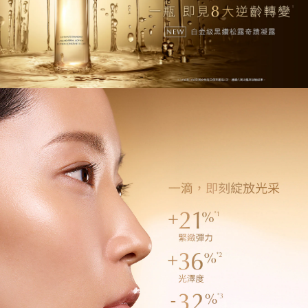
撫平細紋-17%*5、改善暗沉-29%*6、改善痘印-66%*7
Dipotassium Glycyrrhizate, Cucumis Sativus
(Cucumber) Fruit Extract, Trametes Versicolor Extract,
Pyrus Malus (Apple) Fruit Extract, Scutellaria
使用方法：
Baicalensis Root Extract, Palmaria Palmata Extract,
精華水為開啟奢寵保養的第一道程序，建議將精華水倒在
Trehalose, Urea, Caprylyl Glycol, Hexylene Glycol,
手心，輕輕按壓於臉部，喚醒肌膚吸收力、明亮光澤。
Sodium Pca, Triacetin, Citric Acid, Potassium
或用化妝棉濕敷全臉或重點部位，靜置3-5分鐘，即可達
Hydroxide, Peg-40 Hydrogenated Castor Oil, Peg-75,
Ppg-6-Decyltetradeceth-30, Polyquaternium-51, Ppg-
到如同安瓶導入般的深度修護，肌膚感受彈嫩細滑、煥亮
26-Buteth-26, Fragrance (Parfum), Bht, Sodium
年輕。
Sulfite, Sodium Metabisulfite, Sodium Citrate,
Disodium Edta, Phenoxyethanol, Potassium Sorbate,
Sodium Benzoate, Chlorphenesin, Sorbic Acid
臨床測試說明
<ILN52903>
*132位及33位亞洲女性每日使用產品2次，連續八周之臨床試驗結果
請注意以上成分可能會不時更新，請參閱產品包裝上的產
*2 針對 32 位亞洲女性單次使用後4小時進行的臨床測試結果
品成分，了解最新的成分內容。
*3 針對 32 位亞洲女性單次使用立即測試之臨床測試結果
*4 針對 25 位受試者使用後2.5小時進行的臨床測試結果
*5 32位亞洲女性使用本產品8週、每日早晚各一次後之臨床測試結果
*6 32位亞洲女性使用本產品12週、每日早晚各一次後之臨床測試結果
一瓶實現八大逆齡關鍵*1，全新輕奢精華水首選鉅獻！