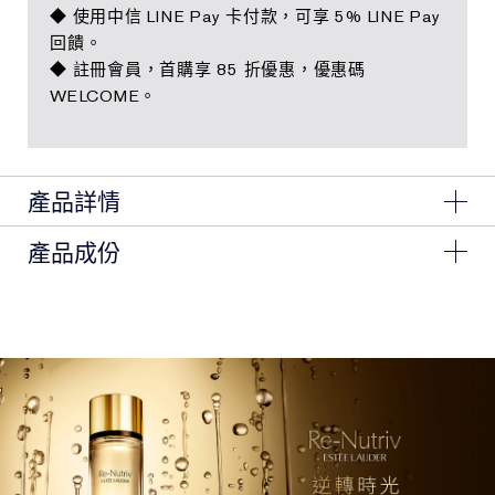
◆ 使用中信 LINE Pay 卡付款，可享 5% LINE Pay
回饋。
◆ 註冊會員，首購享 85 折優惠，優惠碼
WELCOME。
產品詳情
產品成份
雅詩蘭黛全新「白金級黑鑽松露奇蹟凝露」
一瓶實現八大逆齡關鍵*1，全新輕奢精華水首選鉅獻！
Ingredients: Water\Aqua\Eau, Butylene Glycol,
凝聚哈佛與麻省理工15年尖端科研、全球29項專利「長
Isopentyldiol, Diglycerin, Bis-Peg-18 Methyl Ether
Dimethyl Silane, Dipropylene Glycol, Glycerin, Tuber
壽肌因逆齡科技」與奢稀黑鑽松露修護能量
Melanosporum Extract, Hydrolyzed Yeast Protein,
絲滑羽柔水感質地，如輕霧般瞬效沁透肌膚，瞬間吸收
Narcissus Tazetta Bulb Extract, Laminaria Digitata
Extract, Sodium Hyaluronate, Acetyl Hexapeptide-8,
一滴，即刻綻放光采
Aminopropyl Ascorbyl Phosphate, Lactobacillus
Ferment, Acetyl Glucosamine, Algae Extract,
緊緻彈力+21%*2、光澤度+36%*3、改善泛紅-32%*4
Hydrolyzed Rice Extract, Sigesbeckia Orientalis (St.
一瓶，彈力煥活新生
Paul'S Wort) Extract, Caffeine, Pearl Powder,