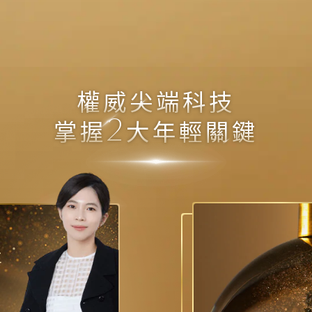
權威尖端科技
2
掌握
大年輕關鍵
享