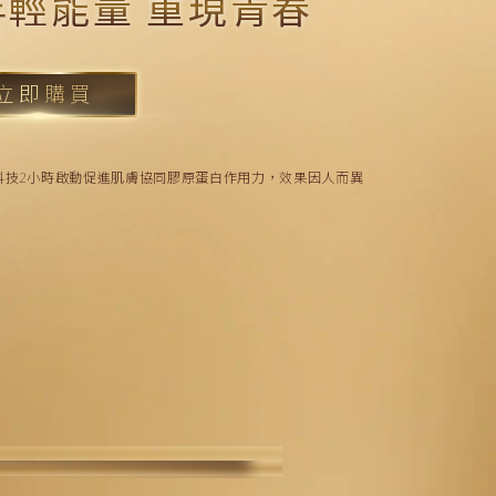
輕能量 重現青春
立即購買
齡科技2小時啟動
促進肌膚協同膠原蛋白作用力，效果因人而異