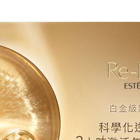
白金級
科學化
*