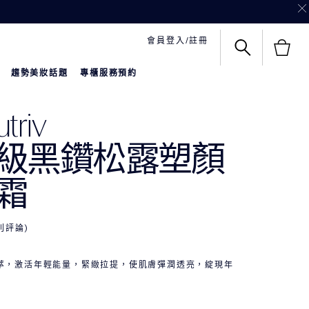
會員登入/註冊
趨勢美妝話題
專櫃服務預約
triv
級黑鑽松露塑顏
霜
 則評論
萃，激活年輕能量，緊緻拉提，使肌膚彈潤透亮，綻現年