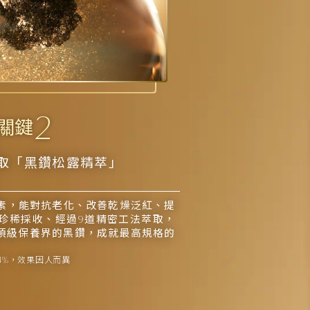
2
關鍵
取「黑鑽松露精萃」
素，能對抗老化、改善乾燥泛紅、提
珍稀採收、經過9道精密工法萃取，
譽為頂級保養界的黑鑽，成就最高規格的
74%，效果因人而異