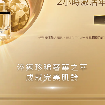
2
小時激活年
*經科學實驗之結果，SIRTIVITY-LP™長壽肌因逆
淬鍊珍稀奢華之萃
成就完美肌齡