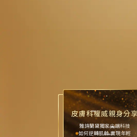
皮膚科權威親身分
雅詩蘭黛獨家尖端科技
如何逆轉肌齡 實現年輕