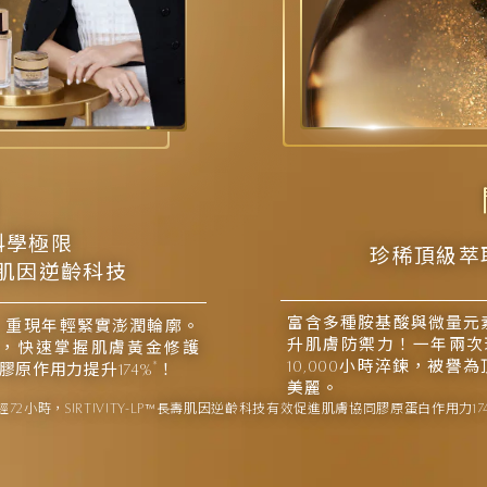
科學極限
珍稀頂級萃
 長壽肌因逆齡科技
富含多種胺基酸與微量元
，重現年輕緊實澎潤輪廓。
升肌膚防禦力！一年兩次
，快速掌握肌膚黃金修護
10,000小時淬鍊，被
*
原作用力提升174%
！
美麗。
72小時，SIRTIVITY-LP™長壽肌因逆齡科技有效促進肌膚協同膠原蛋白作用力1