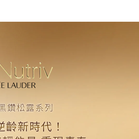
黑鑽松露系列
逆齡新時代！