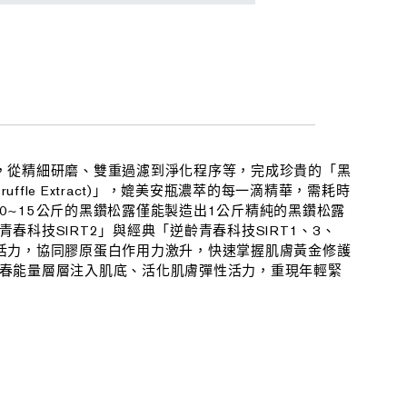
，從精細研磨、雙重過濾到淨化程序等，完成珍貴的「黑
d Truffle Extract)」，媲美安瓶濃萃的每一滴精華，需耗時
每10~15公斤的黑鑽松露僅能製造出1公斤精純的黑鑽松露
春科技SIRT2」與經典「逆齡青春科技SIRT1、3、
活力，協同膠原蛋白作用力激升，快速掌握肌膚黃金修護
春能量層層注入肌底、活化肌膚彈性活力，重現年輕緊