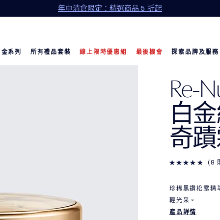
年中清倉限定：精選商品 5 折起
白金系列
所有禮品套裝
線上限時優惠組
最後機會
探索品牌及服務
Re-Nu
白金
奇蹟
8
珍稀黑鑽松露精
輕光采。
產品詳情