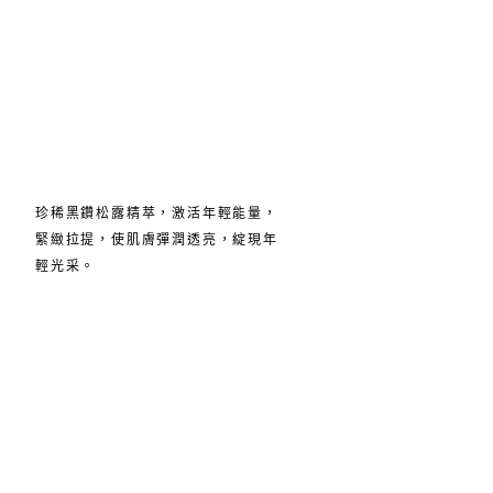
珍稀黑鑽松露精萃，激活年輕能量，
緊緻拉提，使肌膚彈潤透亮，綻現年
輕光采。