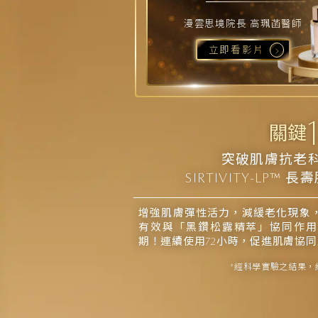
漫雲思境院長 高珮菡醫師
立即看影片
1
關鍵
突破肌膚抗老
SIRTIVITY-LP™
增強肌膚彈性活力，減緩老化現象
有效與「黑鑽松露精萃」協同作用
期！連續使用72小時，促進肌膚協同膠
*經科學實驗之結果，經