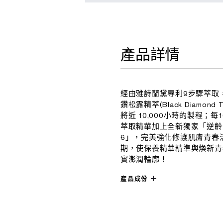
產品詳情
經由雅詩蘭黛專利9步驟萃取
鑽松露精萃(Black Diamon
將近 10,000小時的製程；
萃取精華加上全新獨家「逆齡青
6」，完美強化修護肌膚青春
期，使保養精華精準與煥新青
實澎潤輪廓！
產品成份