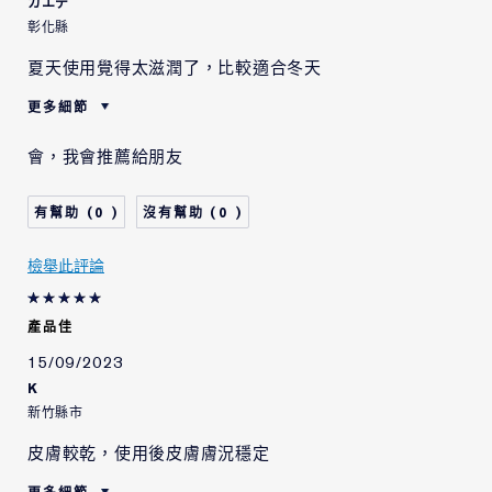
カエデ
彰化縣
夏天使用覺得太滋潤了，比較適合冬天
更多細節
肌膚類型
中性/混合型肌膚
會，我會推薦給朋友
肌膚問題
整體的膚色
0
0
檢舉此評論
產品佳
15/09/2023
K
新竹縣市
皮膚較乾，使用後皮膚膚況穩定