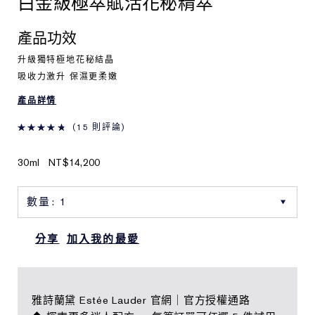
白金級極萃賦活花秘精萃
產品功效
升級獨特極地花秘結晶
吸收力激升 保濕更柔嫩
產品詳情
15 則評論
30ml
NT$14,200
分享
加入我的最愛
雅詩蘭黛 Estée Lauder 官網｜官方授權通路