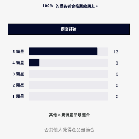
打造彈嫩肌膚的巔峰
100%
的受訪者會推薦給朋友。
產品功效
撰寫評論
升級獨特極地花秘結晶
吸收力激升 保濕更柔嫩
13
5 顆星
2
4 顆星
0
3 顆星
0
2 顆星
0
1 顆星
其他人覺得產品最適合
否其他人覺得產品最適合