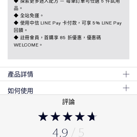
◆ 探索更多迷人配方 — 每筆訂單可任選 5 件試用
品。
◆ 全站免運。
◆ 使用中信 LINE Pay 卡付款，可享 5% LINE Pay
回饋。
◆ 註冊會員，首購享 85 折優惠，優惠碼
WELCOME。
產品詳情
1.升級獨特油包水質地
如何使用
獨特「花秘結晶」更精準掌握黃金油水比例，吸收力全面
評論
升級
清潔肌膚後，取適量塗抹於臉部與頸部並避開眼周。
2.雅詩蘭黛第1瓶萃取喜馬拉雅極地冰晶花，萃取出珍稀
「凍齡因子」
化為獨特精華質地，能協同膠原蛋白作用，鎖水力更強
4.9
3.獨家導入「不凋花賦活科技」，掌握肌膚修護黃金期，