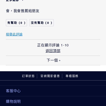
更多細節
肌膚類型
中性/混合型肌膚
會，我會推薦給朋友
肌膚問題
肌膚防護
0
0
檢舉此評論
正在顯示評論
1-10
返回頂部
下一個
»
訂單狀態
官網獨家優惠
專櫃服務
客服中心
購物說明