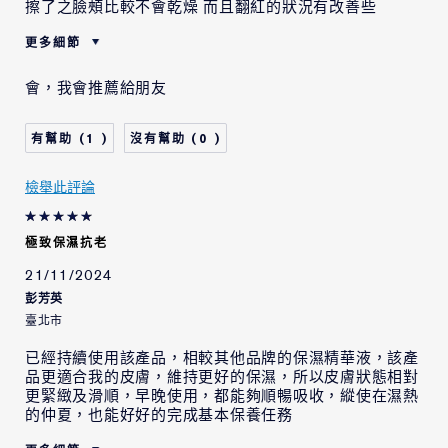
擦了之臉頰比較不會乾燥 而且翻紅的狀況有改善些
更多細節
肌膚類型
中性/混合型肌膚
會，我會推薦給朋友
肌膚問題
整體的膚色
1
0
檢舉此評論
極致保濕抗老
21/11/2024
彭芳英
臺北市
已經持續使用該產品，相較其他品牌的保濕精華液，該產
品更適合我的皮膚，維持更好的保濕，所以皮膚狀態相對
更緊緻及滑順，早晚使用，都能夠順暢吸收，縱使在濕熱
的仲夏，也能好好的完成基本保養任務