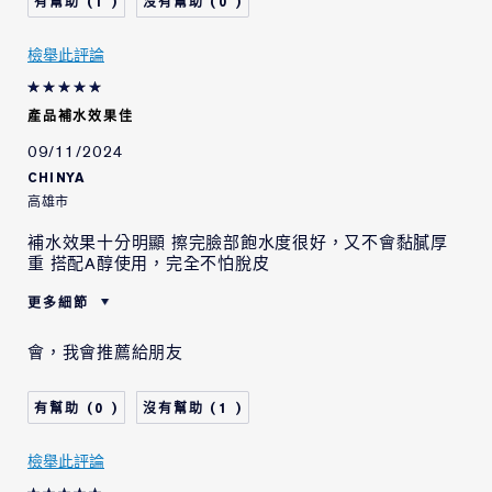
1
0
檢舉此評論
產品補水效果佳
09/11/2024
CHINYA
高雄市
補水效果十分明顯 擦完臉部飽水度很好，又不會黏膩厚
重 搭配A醇使用，完全不怕脫皮
更多細節
肌膚類型
中性/混合型肌膚
會，我會推薦給朋友
肌膚問題
抗皺
0
1
檢舉此評論