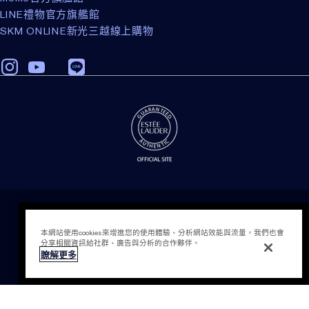
LINE禮物官方旗艦館
SKM ONLINE新光三越線上購物
隱私權政策
條款細則
加入購物袋
本網站使用cookies來增進您的使用體驗、分析網站效能與流量，我們也會
會員計畫相關之條款與細則
分享相關資訊給社群、廣告與分析的合作夥伴。
瞭解更多
電腦版網站
Cookies 設定
© Estee Lauder Inc.版權所有