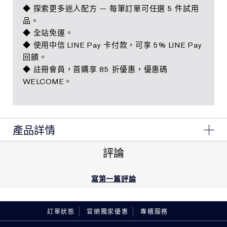
◆ 探索更多迷人配方 — 每筆訂單可任選 5 件試用
品。
◆ 全站免運。
◆ 使用中信 LINE Pay 卡付款，可享 5% LINE Pay
回饋。
◆ 註冊會員，首購享 85 折優惠，優惠碼
WELCOME。
產品詳情
評論
1.萃取喜馬拉雅極地冰晶花，萃取出珍稀「凍齡因子」能
協同膠原蛋白作用，鎖水力更強
2.能激升肌膚八大能量，100%女性認可使用後肌膚*
寫第一篇評論
更明亮/更均勻/更保濕/更柔嫩/更健康/更滋養/更清爽/更
有活力
訂單狀態
官網獨家優惠
專櫃服務
*100位亞洲女性每天使用2次，使用4週後之感受