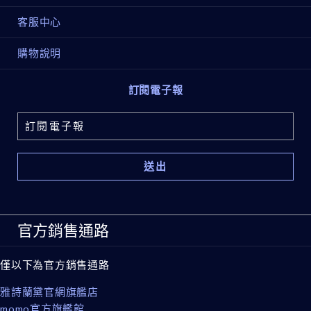
3.搭配後續保養能加速吸收，使肌膚更加明亮、柔嫩、細
緻
客服中心
產品功效
購物說明
來自極地最珍稀非凡的精華水
訂閱電子報
一滴激升肌膚八大能量
提升後續保養實力
官方銷售通路
僅以下為官方銷售通路
雅詩蘭黛官網旗艦店
momo官方旗艦館